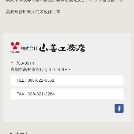
高知刑務所東大門等改修工事
〒 780-0974
高知県高知市円行寺１７６９−７
TEL :
088-822-5351
FAX : 088-821-2284
Fac
ア
カ
ウ
ホーム