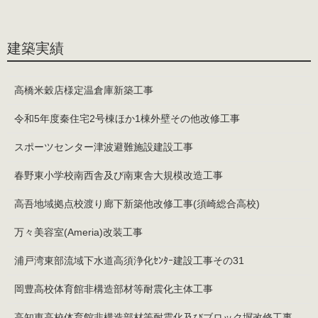
建築実績
高橋米穀店様定温倉庫新築工事
令和5年度秦住宅2号棟ほか1棟外壁その他改修工事
スポーツセンター津波避難施設建設工事
春野東小学校南西舎及び南東舎大規模改造工事
高吾地域拠点校渡り廊下新築他改修工事(須崎総合高校)
万々美容室(Ameria)改装工事
浦戸湾東部流域下水道高須浄化ｾﾝﾀｰ建設工事その31
岡豊高校体育館非構造部材等耐震化主体工事
高知東高校体育館非構造部材等耐震化及びブロック塀改修工事